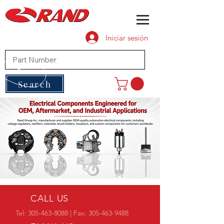
Iniciar sesión
Search
CALL US
Tel:
305-463-8088
| Fax:
305-463-9488