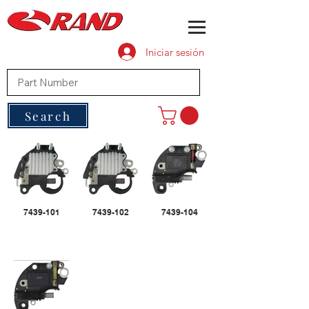
Iniciar sesión
Search
7439-101
7439-102
7439-104