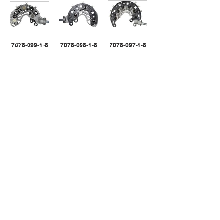
7078-099-1-8
7078-098-1-8
7078-097-1-8
7078-096-1-8
7078-094-1-8
CALL US
Tel:
305-463-8088
| Fax:
305-463-9488
EMAIL US
info@randgroupinc.com